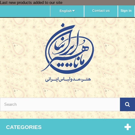
Last new products added to our site
Contact us
Sign in
English
CATEGORIES