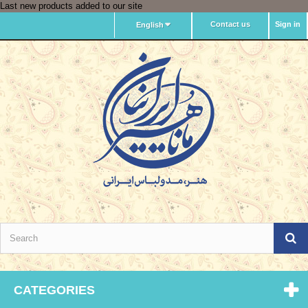
Last new products added to our site
Contact us
Sign in
English
CATEGORIES