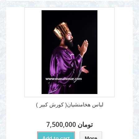
لباس هخامنشیان( کورش کبیر )
7,500,000 تومان
Add to cart
More