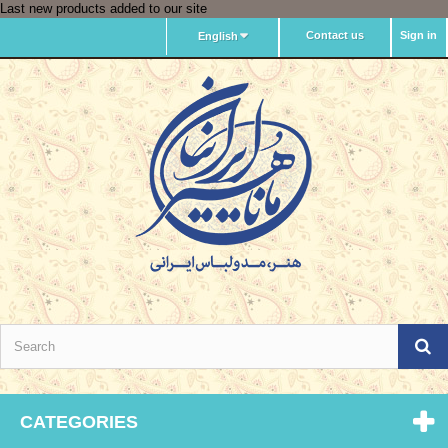
Last new products added to our site
Contact us
Sign in
English
CATEGORIES