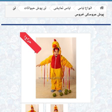
انواع لباس
لباس نمایشی
تن پوش حیوانات
تن
پوش عروسکی خروس
حراج!