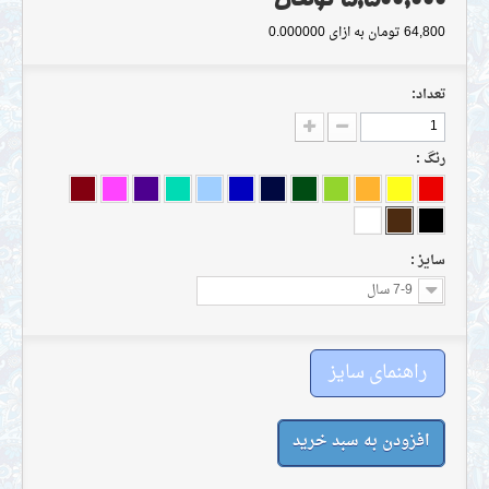
 و پرداخت هزینه حتما با مسوول ثبت سفارش تماس حاصل فرمایید.
64,800 تومان
به ازای 0.000000
تعداد:
رنگ :
سايز :
7-9 سال
راهنمای سایز
افزودن به سبد خرید